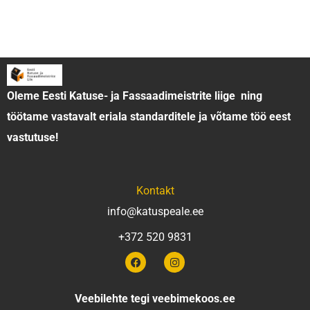
Katused
Katusefermid
Fassaadid
Terrassid
Päikesepaneelid
Tehtud tööd
Artiklid
Oleme Eesti Katuse- ja Fassaadimeistrite liige ning
töötame vastavalt eriala standarditele ja võtame töö eest
vastutuse!
Kontakt
info@katuspeale.ee
+372 520 9831
F
I
a
n
c
s
e
t
Veebilehte tegi
veebimekoos.ee
b
a