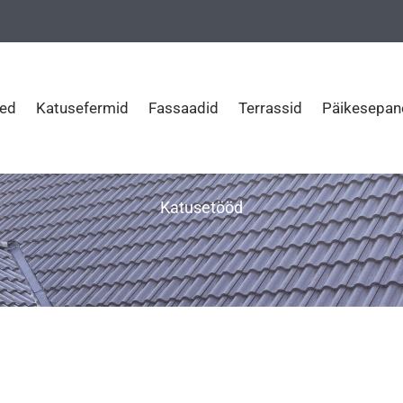
ed
Katusefermid
Fassaadid
Terrassid
Päikesepan
Katusetööd