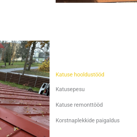
Katuse hooldustööd
Katusepesu
Katuse remonttööd
Korstnaplekkide paigaldus