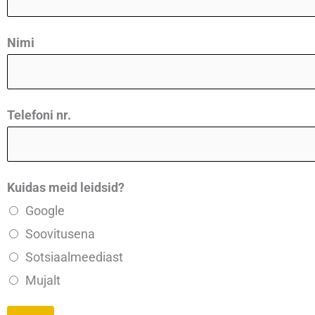
a
a
Nimi
m
e
M
Telefoni nr.
i
l
l
Kuidas meid leidsid?
e
Google
g
Soovitusena
a
Sotsiaalmeediast
Mujalt