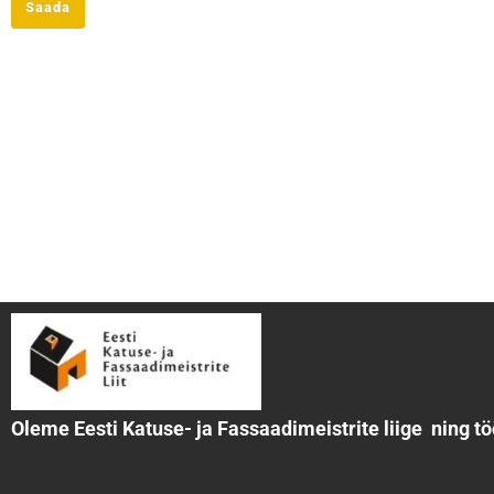
Saada
Katused
Katusefermid
Oleme Eesti Katuse- ja Fassaadimeistrite liige ning tö