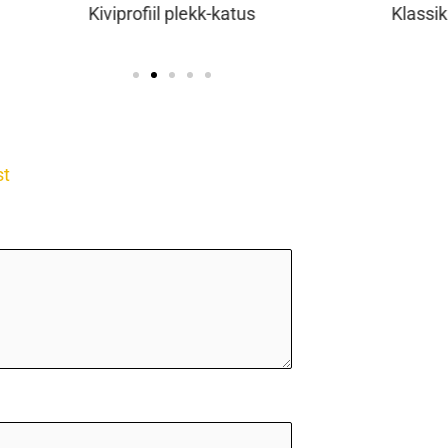
lassik profiiliga plekkkatus koos katuseakna ja
redeliga
st