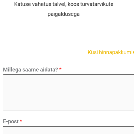
Kiviprofiil plekk-katus
K
Küsi hinnapakkumi
Millega saame aidata?
*
*
E-post
*
s