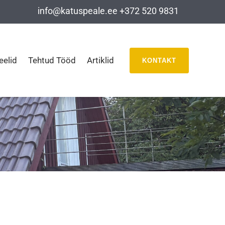
info@katuspeale.ee
+372 520 9831
eelid
Tehtud Tööd
Artiklid
KONTAKT