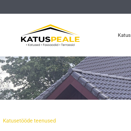
Skip
to
content
Katus
Katusetööde teenused