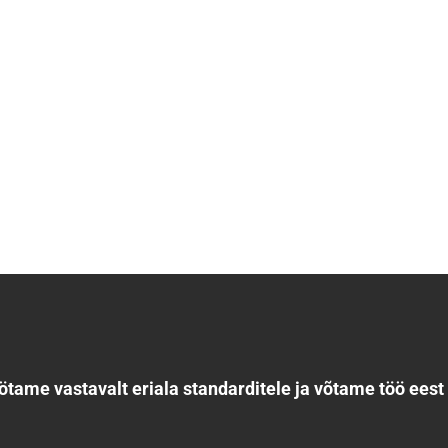
Fassaadid
Terrassid
Päikesepaneelid
Tehtud töö
ötame vastavalt eriala standarditele ja võtame töö eest