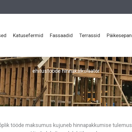
sed
Katusefermid
Fassaadid
Terrassid
Päikesepan
ehitustööde hinnakalkulaator
õplik tööde maksumus kujuneb hinnapakkumise tulemus