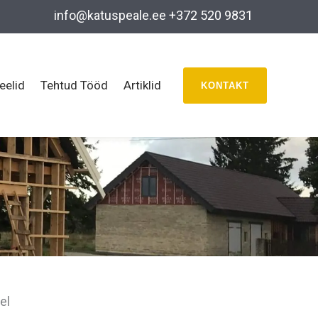
info@katuspeale.ee
+372 520 9831
eelid
Tehtud Tööd
Artiklid
KONTAKT
el