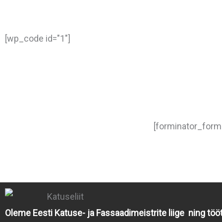
[wp_code id="1"]
[forminator_form
Katused
Katusefermid
Oleme Eesti Katuse- ja Fassaadimeistrite liige ning töö