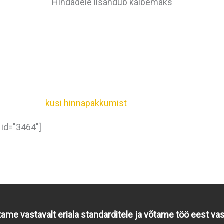
Hindadele lisandub käibemaks
küsi hinnapakkumist
 id="3464"]
Fassaadid
Terrassid
Päikesepaneelid
Tehtud töö
tame vastavalt eriala standarditele ja võtame töö eest va