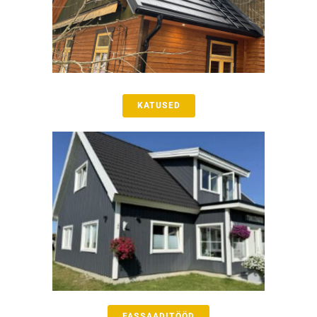
KATUSED
FASSAADITÖÖD