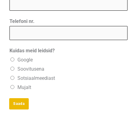
M
Telefoni nr.
i
l
l
Kuidas meid leidsid?
e
Google
g
Soovitusena
a
Sotsiaalmeediast
T
Mujalt
e
l
Saada
e
f
o