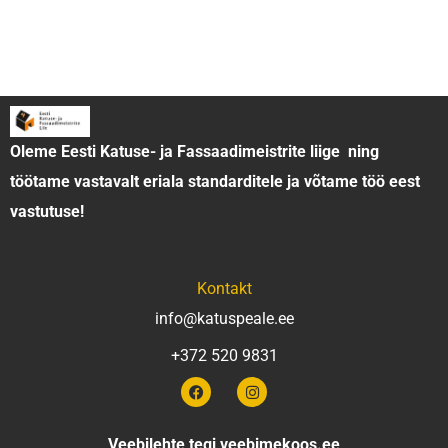
n
Katused
Katusefermid
Fassaadid
Terrassid
i
T
Päikesepaneelid
Tehtud tööd
Artiklid
e
l
Oleme Eesti Katuse- ja Fassaadimeistrite liige ning
e
töötame vastavalt eriala standarditele ja võtame töö eest
f
vastutuse!
o
n
i
Kontakt
info@katuspeale.ee
+372 520 9831
F
I
a
n
c
s
e
t
Veebilehte tegi
veebimekoos.ee