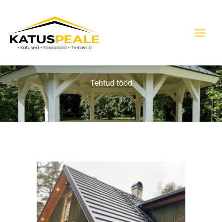
Skip
to
content
Tehtud tööd