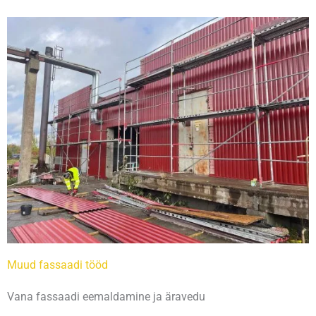
Muud fassaadi tööd
Vana fassaadi eemaldamine ja äravedu