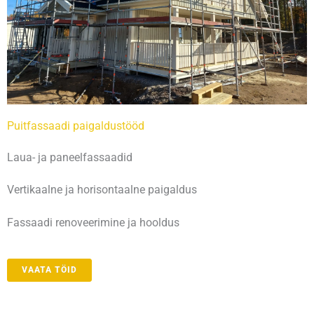
Puitfassaadi paigaldustööd​
Laua- ja paneelfassaadid
Vertikaalne ja horisontaalne paigaldus
Fassaadi renoveerimine ja hooldus
VAATA TÖID