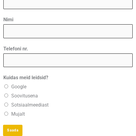
Nimi
Telefoni nr.
M
Kuidas meid leidsid?
i
Google
l
Soovitusena
l
Sotsiaalmeediast
e
Mujalt
g
a
Saada