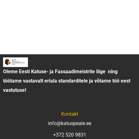
T
e
l
e
Katused
Katusefermid
Fassaadid
Terrassid
f
Päikesepaneelid
Tehtud tööd
Artiklid
o
n
i
Oleme Eesti Katuse- ja Fassaadimeistrite liige ning
T
töötame vastavalt eriala standarditele ja võtame töö eest
e
vastutuse!
l
e
f
Kontakt
o
info@katuspeale.ee
n
+372 520 9831