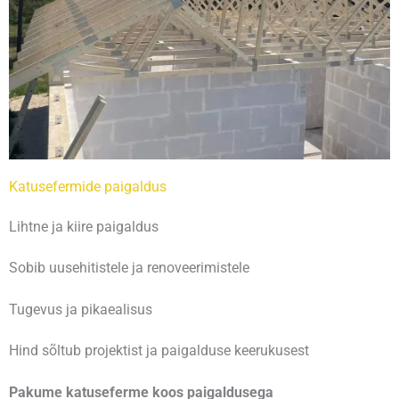
Katusefermide paigaldus
Lihtne ja kiire paigaldus
Sobib uusehitistele ja renoveerimistele
Tugevus ja pikaealisus
Hind sõltub projektist ja paigalduse keerukusest
Pakume katuseferme koos paigaldusega