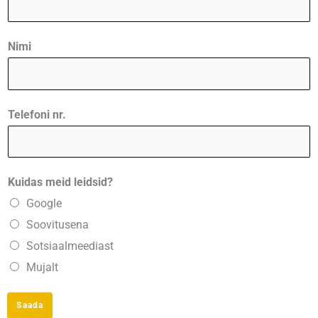
l
l
Nimi
e
g
a
Telefoni nr.
Kuidas meid leidsid?
Google
Soovitusena
Sotsiaalmeediast
Mujalt
Saada