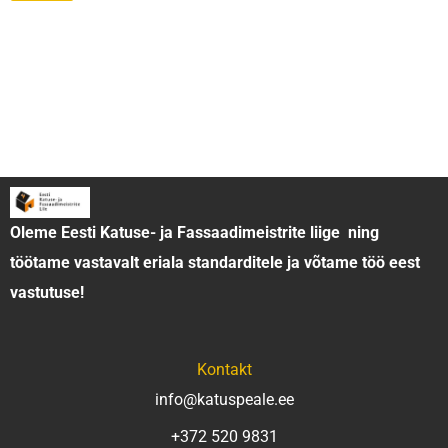
Katused
Katusefermid
Fassaadid
Terrassid
Päikesepaneelid
Tehtud tööd
Artiklid
Oleme Eesti Katuse- ja Fassaadimeistrite liige ning
töötame vastavalt eriala standarditele ja võtame töö eest
vastutuse!
Kontakt
info@katuspeale.ee
+372 520 9831