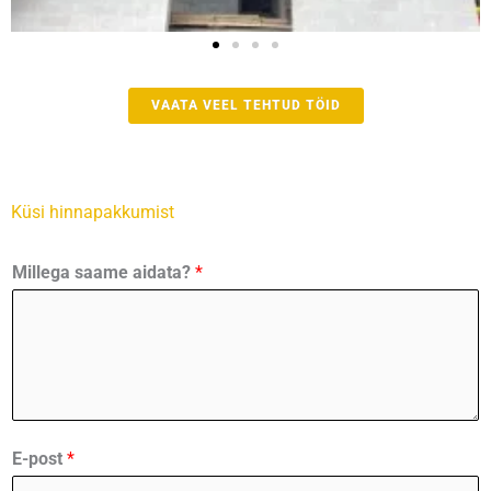
VAATA VEEL TEHTUD TÖID
Küsi hinnapakkumist
Millega saame aidata?
*
M
E-post
*
i