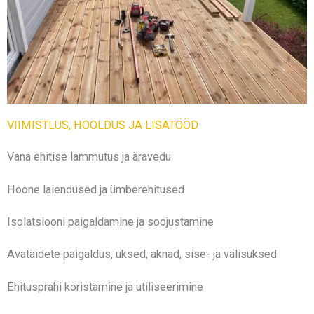
VIIMISTLUS, HOOLDUS JA LISATÖÖD
Vana ehitise lammutus ja äravedu
Hoone laiendused ja ümberehitused
Isolatsiooni paigaldamine ja soojustamine
Avatäidete paigaldus, uksed, aknad, sise- ja välisuksed
Ehitusprahi koristamine ja utiliseerimine