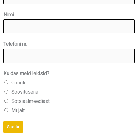
e
i
Nimi
d
s
i
Telefoni nr.
d
?
E
Kuidas meid leidsid?
-
Google
p
Soovitusena
o
Sotsiaalmeediast
s
Mujalt
t
Saada