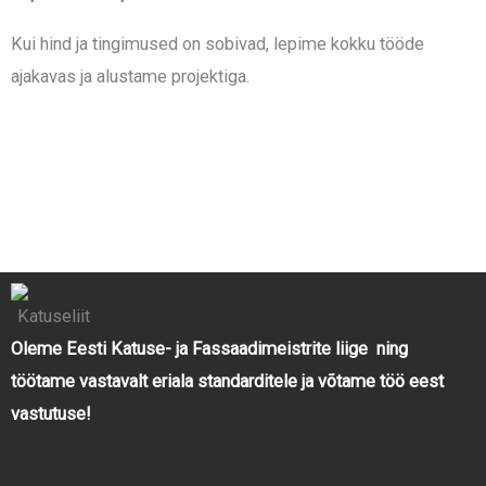
Kui hind ja tingimused on sobivad, lepime kokku tööde
ajakavas ja alustame projektiga.
Katused
Katusefermid
Fassaadid
Terrassid
Päikesepaneelid
Tehtud tööd
Artiklid
Oleme Eesti Katuse- ja Fassaadimeistrite liige ning
töötame vastavalt eriala standarditele ja võtame töö eest
vastutuse!