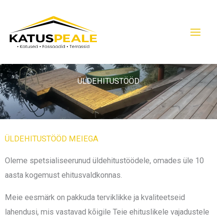
Skip
to
content
ÜLDEHITUSTÖÖD
ÜLDEHITUSTÖÖD MEIEGA
Oleme spetsialiseerunud üldehitustöödele, omades üle 10
aasta kogemust ehitusvaldkonnas.
Meie eesmärk on pakkuda terviklikke ja kvaliteetseid
lahendusi, mis vastavad kõigile Teie ehituslikele vajadustele