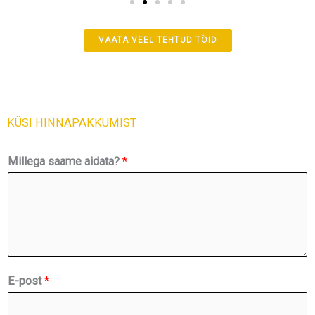
VAATA VEEL TEHTUD TÖID
KÜSI HINNAPAKKUMIST
M
Millega saame aidata?
*
i
l
l
e
g
a
E-post
*
l